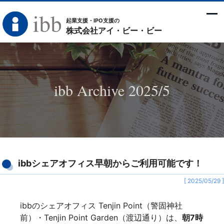
起業支援・IPO支援の
株式会社アイ・ビー・ビー
ibb Archive 2025/5
ibbシェアオフィス早朝からご利用可能です！
[ 2025/05/29 ]
ibbのシェアオフィス Tenjin Point（警固神社
前）・Tenjin Point Garden（渡辺通り）は、
朝7時