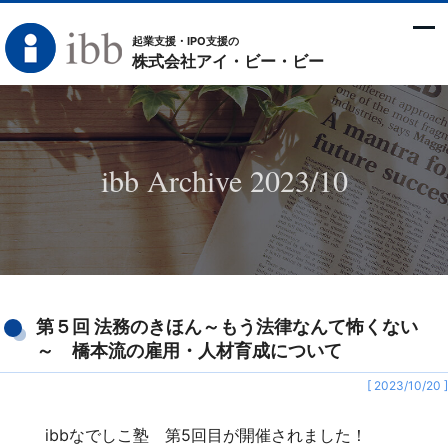
起業支援・IPO支援の
株式会社アイ・ビー・ビー
ibb Archive 2023/10
第５回 法務のきほん～もう法律なんて怖くない
～ 橋本流の雇用・人材育成について
[ 2023/10/20 ]
ibbなでしこ塾 第5回目が開催されました！