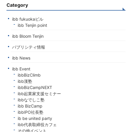
Category
ibb fukuokaビル
ibb Tenjin point
ibb Bloom Tenjin
パブリシティ情報
ibb News
ibb Event
ibbBizClimb
ibb漢塾
ibbBizCampNEXT
ibb起業家支援セミナー
ibbなでしこ塾
ibb BizCamp
ibbIPO社長塾
ib be united party
ibb代表取締役カフェ
その他イベント