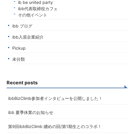
ib be united party
ibb代表取締役カフェ
その他イベント
ibb ブログ
ibb入居企業紹介
Pickup
未分類
Recent posts
ibbBizClimb参加者インタビューを公開しました！
ibb 夏季休業のお知らせ
第9回ibbBizClimb 纏めの回/第1期生とのコラボ！