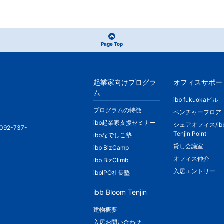
Page Top
起業家向けプログラ
オフィスサポー
ム
ibb fukuokaビル
プログラムの特徴
ベンチャーフロア
ibb起業家支援セミナー
シェアオフィス/ib
092-737-
Tenjin Point
ibbなでしこ塾
貸し会議室
ibb BizCamp
オフィス仲介
ibb BizClimb
入居エントリー
ibbIPO社長塾
ibb Bloom Tenjin
建物概要
入居お問い合わせ