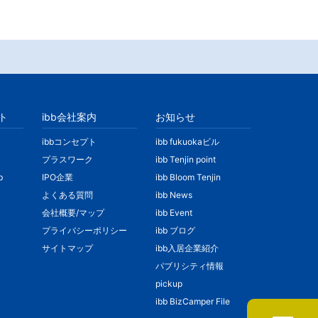
ト
ibb会社案内
お知らせ
ibbコンセプト
ibb fukuokaビル
プラスワーク
ibb Tenjin point
b
IPO企業
ibb Bloom Tenjin
よくある質問
ibb News
会社概要/マップ
ibb Event
プライバシーポリシー
ibb ブログ
サイトマップ
ibb入居企業紹介
パブリシティ情報
pickup
ibb BizCamper File