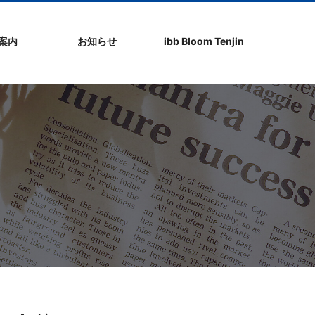
社案内
お知らせ
ibb Bloom Tenjin
ト
ク
問
ップ
ーポリシ
プ
ibb fukuokaビル
ibb Bloom Tenjin
ibb News
ibb Event
ibb ブログ
ibb入居企業紹介
パブリシティ情報
pickup
ibb BizCamper File
ibb Tenjin point
ibb起業家支援セミ
ibbなでしこ塾
ibb BizCamp
ibb社長塾
ib be united party
ibb代表取締役カフ
その他イベント
建物概要
お問い合わせ
ナー
ェ