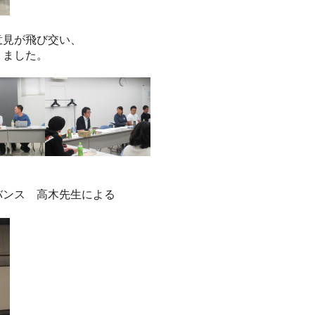
意見が飛び交い、
りました。
バンス 高木先生による