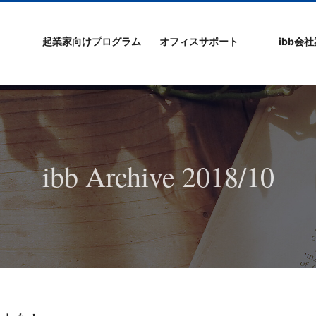
起業家向けプログラム
オフィスサポート
ibb会
プログラムの特徴
ibb起業家支援セミ
ibbなでしこ塾
ibb BizCamp
ibb BizClimb
ibbIPO社長塾
ibb fukuokaビル
ベンチャーフロア
シェアオフィス/ibb
貸し会議室
オフィス仲介
入居エントリー
ibbコンセプ
プラスワー
IPO企業
よくある質
会社概要/マ
プライバシ
サイトマッ
ナー
Tenjin Point
ー
ibb Archive 2018/10