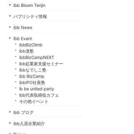
ibb Bloom Tenjin
パブリシティ情報
ibb News
ibb Event
ibbBizClimb
ibb漢塾
ibbBizCampNEXT
ibb起業家支援セミナー
ibbなでしこ塾
ibb BizCamp
ibbIPO社長塾
ib be united party
ibb代表取締役カフェ
その他イベント
ibb ブログ
ibb入居企業紹介