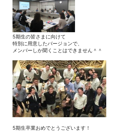
5期生の皆さまに向けて
特別に用意したバージョンで、
メンバーしか聞くことはできません＾＾
5期生卒業おめでとうございます！