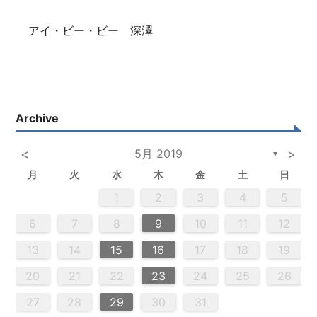
アイ・ビー・ビー 深澤
Archive
<
5月 2019
>
▼
月
火
水
木
金
土
日
2
5
3
5
4
2
5
3
6
4
6
2
2
5
3
6
4
2
5
3
4
3
5
3
6
2
4
2
5
5
4
6
2
4
3
5
3
6
6
2
5
3
5
4
6
2
4
3
6
4
6
2
5
3
5
2
5
3
6
4
2
3
3
6
2
4
2
5
3
6
4
4
3
5
3
6
2
4
2
5
5
4
6
2
4
3
5
3
6
3
6
4
6
2
5
3
5
4
2
5
6
4
6
2
2
5
3
6
4
2
5
3
3
6
2
4
2
5
3
4
5
6
2
4
3
5
3
6
5
5
6
6
7
7
7
7
7
7
7
7
7
7
7
7
7
7
7
7
7
7
7
7
7
7
7
7
7
7
1
1
1
1
1
1
1
1
1
1
1
1
1
1
1
1
1
1
1
1
1
1
1
1
1
1
1
1
2
3
4
5
2
4
0
2
4
2
4
0
3
3
2
0
3
4
2
4
0
4
0
2
0
3
4
2
2
3
4
0
2
0
3
3
2
4
0
2
3
4
4
0
3
3
2
4
0
2
2
0
3
4
4
0
0
3
4
2
0
3
4
0
2
0
3
4
2
2
3
4
0
2
0
3
4
0
3
3
2
4
0
2
4
2
4
3
3
2
0
3
4
2
4
0
0
3
4
2
0
2
3
0
2
0
3
2
4
2
3
3
1
1
1
1
1
1
1
1
1
1
1
1
1
1
1
1
1
1
1
1
1
1
1
1
9
8
8
9
8
9
9
8
8
9
8
9
9
8
9
8
9
8
9
8
9
8
9
8
8
9
9
9
8
8
8
9
9
8
9
8
8
9
8
8
9
8
9
9
8
8
9
9
9
8
8
8
9
6
7
8
9
10
11
12
0
0
0
0
0
0
0
0
0
0
0
0
0
0
0
0
0
0
0
0
0
0
0
0
0
0
6
9
1
9
5
5
8
1
6
9
1
5
8
6
6
9
5
5
8
1
6
9
1
8
1
9
5
6
8
1
6
9
9
5
8
6
8
1
9
5
6
9
1
9
5
8
6
8
1
1
5
8
6
9
1
9
5
6
9
5
5
8
1
6
1
6
8
1
6
9
5
5
8
8
1
9
5
6
8
1
6
9
9
5
8
6
8
1
9
5
1
5
8
6
9
1
9
5
5
8
1
6
9
1
5
8
6
6
9
5
5
8
1
6
9
1
6
8
1
6
9
5
5
8
9
5
6
8
9
9
1
9
7
7
7
7
7
7
7
7
7
7
7
7
7
7
7
7
7
7
7
7
7
7
7
7
7
7
7
13
14
15
16
17
18
19
3
6
8
4
6
2
2
5
8
3
6
8
4
2
5
3
3
6
2
4
2
5
8
3
6
8
4
5
8
4
6
2
4
3
5
8
3
6
6
2
5
3
5
8
4
6
2
4
3
6
8
4
6
2
5
3
5
8
8
4
2
5
3
6
8
4
6
2
3
6
2
4
2
5
8
3
8
4
4
3
5
8
3
6
2
4
2
5
5
8
4
6
2
4
3
5
8
3
6
6
2
5
3
5
8
4
6
2
4
8
4
2
5
3
6
8
4
6
2
2
5
8
3
6
8
2
5
3
3
6
2
4
2
5
8
3
6
8
4
4
3
5
8
3
6
2
4
2
5
6
2
3
5
4
6
4
6
8
6
7
7
7
7
7
7
7
7
7
7
7
7
7
7
7
7
7
7
7
7
7
7
7
7
7
7
20
21
22
23
24
25
26
0
9
0
9
0
9
9
0
9
0
0
9
0
9
0
9
0
9
0
9
9
9
0
0
0
9
9
9
0
0
9
0
9
9
0
9
0
9
0
9
9
0
0
0
9
9
9
0
1
1
1
1
1
1
1
1
1
1
1
1
1
1
1
27
28
29
30
31