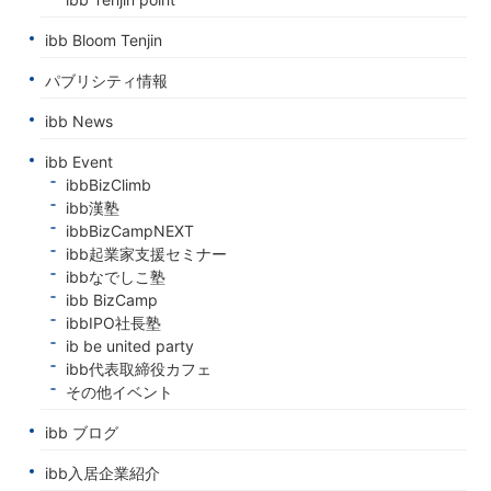
ibb Bloom Tenjin
パブリシティ情報
ibb News
ibb Event
ibbBizClimb
ibb漢塾
ibbBizCampNEXT
ibb起業家支援セミナー
ibbなでしこ塾
ibb BizCamp
ibbIPO社長塾
ib be united party
ibb代表取締役カフェ
その他イベント
ibb ブログ
ibb入居企業紹介