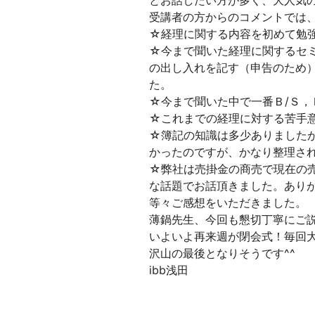
とお話したい方が多く、大人気
受講者の方からのコメントでは
☆経理に関する内容を初めて勉
☆今まで聞いた経理に関するセ
の出し入れを記す（申告のため
た。
☆今まで聞いた中で一番Ｂ/Ｓ，
☆これまでの経理に対する苦手
☆簿記の知識は多少ありました
かったのですが、かなり整理さ
☆弊社は売掛金の商売で現在の
な話題でお話頂きました。あり
等々ご感想をいただきました。
薄鍋先生、今回も懇切丁寧にご
いよいよ再来週が閉会式！毎回
沢山の最後となりそうです^^
ibb浅田