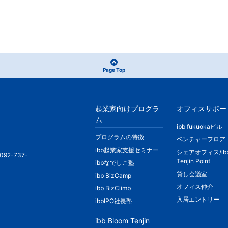
Page Top
起業家向けプログラ
オフィスサポー
ム
ibb fukuokaビル
プログラムの特徴
ベンチャーフロア
ibb起業家支援セミナー
シェアオフィス/ib
092-737-
Tenjin Point
ibbなでしこ塾
貸し会議室
ibb BizCamp
オフィス仲介
ibb BizClimb
入居エントリー
ibbIPO社長塾
ibb Bloom Tenjin