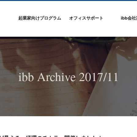
起業家向けプログラム
オフィスサポート
ibb会
プログラムの特徴
ibb起業家支援セミ
ibbなでしこ塾
ibb BizCamp
ibb BizClimb
ibbIPO社長塾
ibb fukuokaビル
ベンチャーフロア
シェアオフィス/ibb
貸し会議室
オフィス仲介
入居エントリー
ibbコンセプ
プラスワー
IPO企業
よくある質
会社概要/マ
プライバシ
サイトマッ
ナー
Tenjin Point
ー
ibb Archive 2017/11