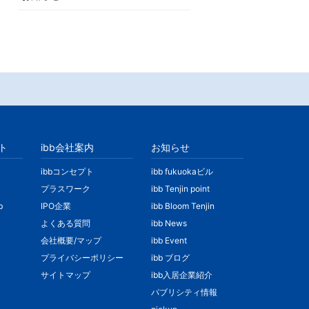
ト
ibb会社案内
お知らせ
ibbコンセプト
ibb fukuokaビル
プラスワーク
ibb Tenjin point
b
IPO企業
ibb Bloom Tenjin
よくある質問
ibb News
会社概要/マップ
ibb Event
プライバシーポリシー
ibb ブログ
サイトマップ
ibb入居企業紹介
パブリシティ情報