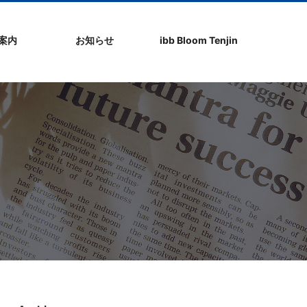
社案内
お知らせ
ibb Bloom Tenjin
ト
ク
問
ップ
ーポリシ
プ
ibb fukuokaビル
ibb Bloom Tenjin
ibb News
ibb Event
ibb ブログ
ibb入居企業紹介
パブリシティ情報
pickup
ibb BizCamper File
ibb Tenjin point
ibb起業家支援セミ
ibbなでしこ塾
ibb BizCamp
ibb社長塾
ib be united party
ibb代表取締役カフ
その他イベント
建物概要
お問い合わせ
ナー
ェ