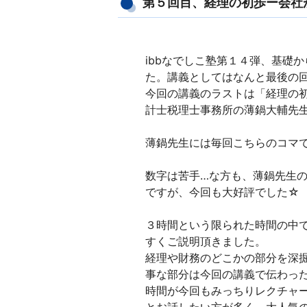
第５回目、経理の初歩ー会社
ibbなでしこ塾第１４弾、基礎
た。講義としてはなんと最後の回で
今回の講義のラストは「経理の
計士税理士事務所の薄鍋大輔先生
薄鍋先生には毎回こちらのコマで
数字は苦手…な方も、薄鍋先生
ですが、今回も大好評でした☆
３時間という限られた時間の中
すくご説明頂きました。
経理や財務のどこかの部分を深
事な部分は今回の講義で伝わっ
時間が今回もみっちりレクチャ