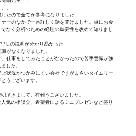
の薄鍋先生！！
、、、
強したので全てが参考になりました。
ミナーのなかで一番詳しく話を聞けました。単にお金
）でなく分析のための経理の重要性を改めて知りまし
Ｐ/Ｌの説明が分かり易かった。
意識がなくなりました。
が、仕事をしてみたことがなかったので苦手意識が強
れました。
売上状況がつかみにくい会社ですがまさいタイムリー
がとうございます。
説明頂きまして、有難うございました。
大人気の相談会、希望者によるミニプレゼンなど盛り