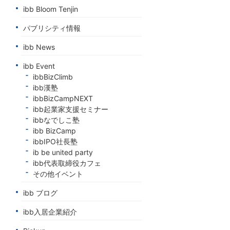
ibb Bloom Tenjin
パブリシティ情報
ibb News
ibb Event
ibbBizClimb
ibb漢塾
ibbBizCampNEXT
ibb起業家支援セミナー
ibbなでしこ塾
ibb BizCamp
ibbIPO社長塾
ib be united party
ibb代表取締役カフェ
その他イベント
ibb ブログ
ibb入居企業紹介