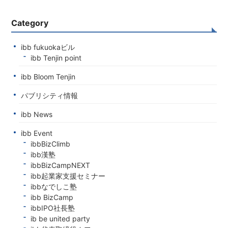
Category
ibb fukuokaビル
ibb Tenjin point
ibb Bloom Tenjin
パブリシティ情報
ibb News
ibb Event
ibbBizClimb
ibb漢塾
ibbBizCampNEXT
ibb起業家支援セミナー
ibbなでしこ塾
ibb BizCamp
ibbIPO社長塾
ib be united party