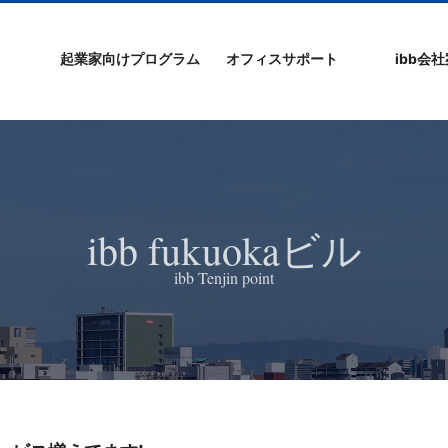
起業家向けプログラム
オフィスサポート
ibb会
プログラムの特徴
ibb起業家支援セミ
ibbなでしこ塾
ibb BizCamp
ibb BizClimb
ibbIPO社長塾
ibb fukuokaビル
ベンチャーフロア
シェアオフィス/ibb
貸し会議室
オフィス仲介
入居エントリー
ibbコンセプ
プラスワー
IPO企業
よくある質
会社概要/マ
プライバシ
サイトマッ
ナー
Tenjin Point
ー
ibb fukuokaビル
ibb Tenjin point