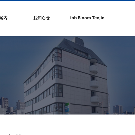
社案内
お知らせ
ibb Bloom Tenjin
ト
ク
問
ップ
ーポリシ
プ
ibb fukuokaビル
ibb Bloom Tenjin
ibb News
ibb Event
ibb ブログ
ibb入居企業紹介
パブリシティ情報
pickup
ibb BizCamper File
ibb Tenjin point
ibb起業家支援セミ
ibbなでしこ塾
ibb BizCamp
ibb社長塾
ib be united party
ibb代表取締役カフ
その他イベント
建物概要
お問い合わせ
ナー
ェ