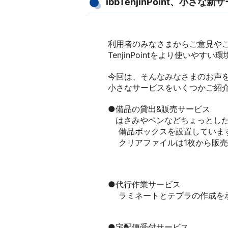
ibbTenjinPoint、小さな
利用者のみなさまからご意見や
TenjinPointをより使いや
今回は、そんなみなさまのお声
小さなサービスをいくつかご紹
●備品の貸出&販売サービス
はさみやペンなどちょっとした
備品ボックスを設置していま
クリアファイルは1枚から販売
●代行作業サービス
ラミネートとテプラの作成を
●宅配便受付サービス