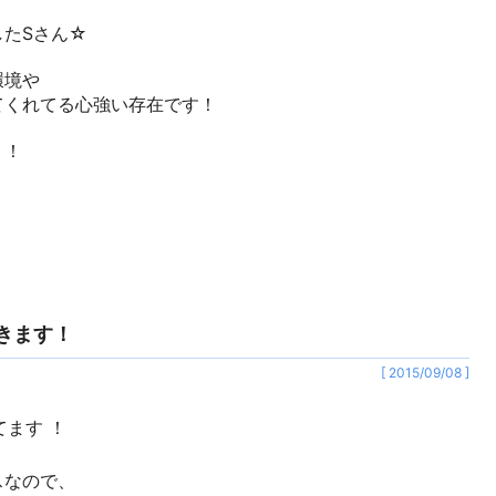
したSさん☆
環境や
てくれてる心強い存在です！
！！
示できます！
[ 2015/09/08 ]
えてます ！
スなので、