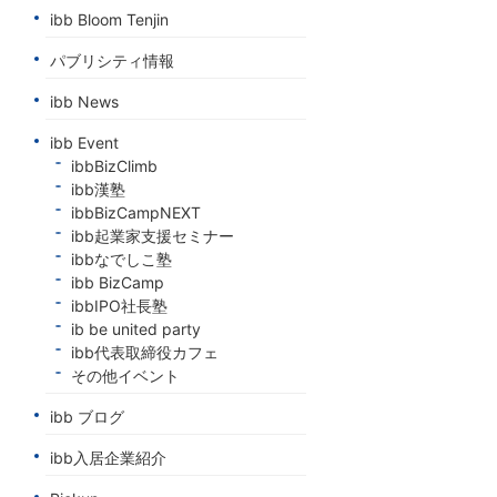
ibb Bloom Tenjin
パブリシティ情報
ibb News
ibb Event
ibbBizClimb
ibb漢塾
ibbBizCampNEXT
ibb起業家支援セミナー
ibbなでしこ塾
ibb BizCamp
ibbIPO社長塾
ib be united party
ibb代表取締役カフェ
その他イベント
ibb ブログ
ibb入居企業紹介