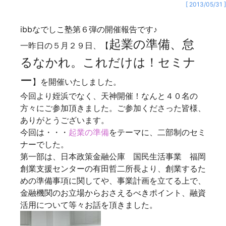
[ 2013/05/31 ]
ibbなでしこ塾第６弾
の開催報告です♪
起業の準備、怠
一昨日の５月２９日、【
るなかれ。これだけは！セミナ
ー
】を開催いたしました。
今回より姪浜でなく、天神開催！なんと４０名の
方々にご参加頂きました。ご参加くださった皆様、
ありがとうございます。
今回は・・・
起業の準備
をテーマに、二部制のセミ
ナーでした。
第一部は、
日本政策金融公庫 国民生活事業 福岡
創業支援センターの有田哲二所長
より、創業するた
めの準備事項に関してや、事業計画を立てる上で、
金融機関のお立場からおさえるべきポイント、融資
活用について等々お話を頂きました。