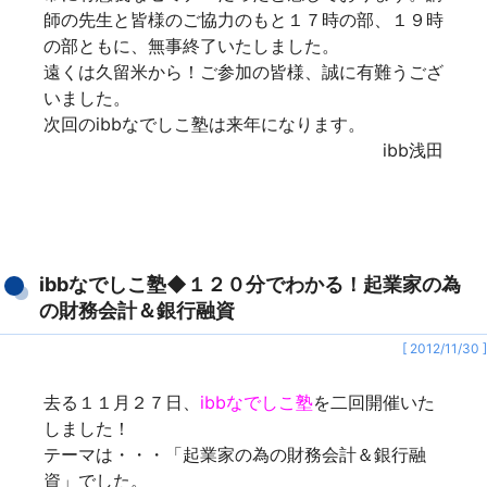
師の先生と皆様のご協力のもと１７時の部、１９時
の部ともに、無事終了いたしました。
遠くは久留米から！ご参加の皆様、誠に有難うござ
いました。
次回のibbなでしこ塾は来年になります。
ibb浅田
ibbなでしこ塾◆１２０分でわかる！起業家の為
の財務会計＆銀行融資
[ 2012/11/30 ]
去る１１月２７日、
ibbなでしこ塾
を二回開催いた
しました！
テーマは・・・「
起業家の為の財務会計＆銀行融
資
」でした。