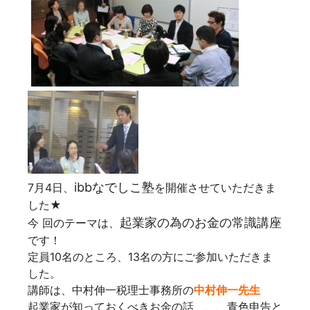
ibbなでしこ塾
7月4日、
を開催させていただきま
した★
起業家の為のお金の常識講座
今 回のテーマは、
です！
定員10名のところ、13名の方にご参加いただきま
した。
講師は、中村伸一税理士事務所の
中村伸一先生
起業家が知っておくべきお金の話、、、青色申告と