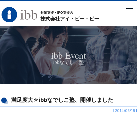
起業支援・IPO支援の
株式会社アイ・ビー・ビー
ibb Event
ibbなでしこ塾
満足度大☆ibbなでしこ塾、開催しました
[ 2014/05/16 ]