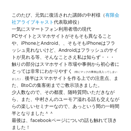
このたび、元気に復活された講師の中村様（
有限会
社アライブキャスト
代表取締役）
一気にスマートフォン利用者増の現代
PCサイトとスマホサイトがそもそも異なること
や、iPhoneとAndroid、、そもそもiPhoneはフラ
ッシュ見れないけど、Androidはフラッシュのサイ
トが見れる等、そんなことさえ私は知らず・・・
触りの部分はスマホサイト市場や事例から初心者に
とっては非常にわかりやすく
（特にマックの事例は見入ってしまい
後半はスマホサイトを作る上での注意点、ま
ました）、
た、BtoCの集客術までご教示頂きました。
少人数なので、その都度、随時質問いただきなが
ら、また、中村さんのユーモア溢れる話も交えなが
らの楽しいセミナーなので、あっという間の一時間
半となりました＾＾
最後は、facebookページについの話も触れて頂き
ました！