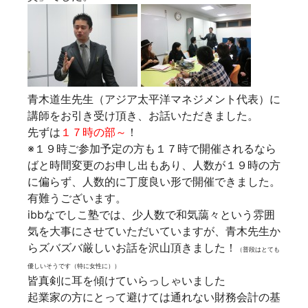
青木道生先生（アジア太平洋マネジメント代表）に
講師をお引き受け頂き、お話いただきました。
先ずは
１７時の部～
！
※１９時ご参加予定の方も１７時で開催されるなら
ばと時間変更のお申し出もあり、人数が１９時の方
に偏らず、人数的に丁度良い形で開催できました。
有難うございます。
ibbなでしこ塾では、少人数で和気藹々という雰囲
気を大事にさせていただいていますが、青木先生か
らズバズバ厳しいお話を沢山頂きました！
（普段はとても
優しいそうです（特に女性に））
皆真剣に耳を傾けていらっしゃいました
起業家の方にとって避けては通れない財務会計の基