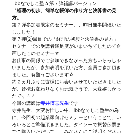
ibbなでしこ塾☆第７弾補講バージョン
〝
経理の初歩、簡単な帳簿の作り方と決算書の見
方
〟
第７弾参加者限定のセミナー、、昨日無事開催いた
しました！
第７弾②回目での「経理の初歩と決算書の見方」
セミナーでの受講者満足度がいまいちでしたので企
画したこのセミナー☆
お仕事の関係でご参加できなかった方もいらっしゃ
いましたが、参加表明を頂いた方、全員ご参加頂き
ました。有難うございます☆
約２ヵ月ぶりに皆様にお会いさせていただきました
が、皆様お変わりなくお元気そうで、大変嬉しかっ
たです＾＾
今回の講師は
寺井博志先生
です
寺井先生、大変お忙しい中、ibbなでしこ塾生の為
に、今回初の起業家向けセミナーということで、い
ろいろとご準備頂きました。ダイソーで振替伝票ま
でご購入いただいて、、みなさんにご説明ください