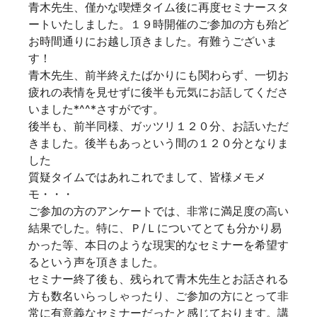
青木先生、僅かな喫煙タイム後に再度セミナースタ
ートいたしました。１９時開催のご参加の方も殆ど
お時間通りにお越し頂きました。有難うございま
す！
青木先生、前半終えたばかりにも関わらず、一切お
疲れの表情を見せずに後半も元気にお話してくださ
いました*^^*さすがです。
後半も、前半同様、ガッツリ１２０分、お話いただ
きました。後半もあっという間の１２０分となりま
した
質疑タイムではあれこれでまして、皆様メモメ
モ・・・
ご参加の方のアンケートでは、非常に満足度の高い
結果でした。特に、Ｐ/Ｌについてとても分かり易
かった等、本日のような現実的なセミナーを希望す
るという声を頂きました。
セミナー終了後も、残られて青木先生とお話される
方も数名いらっしゃったり、ご参加の方にとって非
常に有意義なセミナーだったと感じております。講