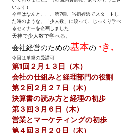
います）
今年はなんと、、、第7弾、当初姪浜でスタートし
た時のような、「少人数」に絞って、じっくり学べ
るセミナーを企画しました
天神で少人数で学べる、
基本
き
会社経営のための
の
〝
〟
今回は単発の受講可！
第1回２月１３日（木）
会社の仕組みと経理部門の役割
第２回２月２７日（木
）
決算書の読み方と経理の初歩
第３回３月６日（木）
営業とマーケティングの初歩
第４回３月２０日（木）