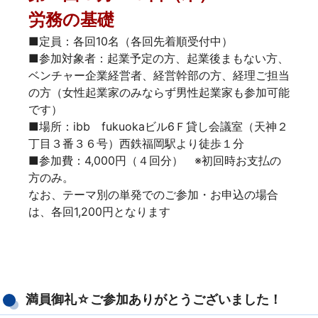
労務の基礎
■定員：各回10名（各回先着順受付中）
■参加対象者：起業予定の方、起業後まもない方、
ベンチャー企業経営者、経営幹部の方、経理ご担当
の方（女性起業家のみならず男性起業家も参加可能
です）
■場所：ibb fukuokaビル6Ｆ貸し会議室（天神２
丁目３番３６号）西鉄福岡駅より徒歩１分
■参加費：4,000円（４回分） ※初回時お支払の
方のみ。
なお、テーマ別の単発でのご参加・お申込の場合
は、各回1,200円となります
満員御礼☆ご参加ありがとうございました！