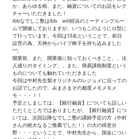
か、あらゆる税、また、融資についてのお話をレク
チャーいただきました！
ibbなでしこ塾はibb will姪浜のミーティングルー
ムで開催しておりますが、いつもこのようにロ型に
て行っています。今回は13名ということで、前日
設営の為、天神からパイプ椅子を持ち込みました
^^;
開業前、また、開業後に知っておくべきこと、、法
人成りのタイミング、、また、簡易課税制度という
ものについても触れていただきました
今回は中村先生製オリジナルのレジュメに沿っての
お話でしたので、みまさまその都度メモメモメ
モ・・・！！
予定としましては、【銀行融資】についても話しい
ただくところではありましたが、【銀行融資】につ
いては、次回以降なでしこ塾の講師予定の方（中村
さんの絶大なるご推薦でした！）の大の得意分
野・・・ということで、中村先生から、国金につい