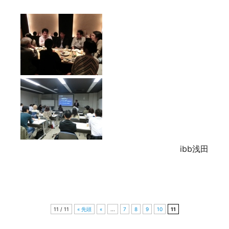
ibb浅田
11 / 11
« 先頭
«
...
7
8
9
10
11