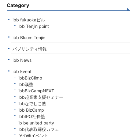
Category
ibb fukuokaビル
ibb Tenjin point
ibb Bloom Tenjin
パブリシティ情報
ibb News
ibb Event
ibbBizClimb
ibb漢塾
ibbBizCampNEXT
ibb起業家支援セミナー
ibbなでしこ塾
ibb BizCamp
ibbIPO社長塾
ib be united party
ibb代表取締役カフェ
その他イベント