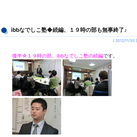
ibbなでしこ塾◆続編、１９時の部も無事終了♪
[ 2012/11/30 ]
後半☆１９時の部、ibbなでしこ塾の続編
です。