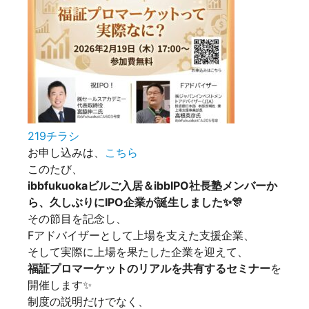
219チラシ
お申し込みは、
こちら
このたび、
ibbfukuokaビルご入居＆ibbIPO社長塾メンバーか
ら、久しぶりにIPO企業が誕生しました✨🎊
その節目を記念し、
Fアドバイザーとして上場を支えた支援企業、
そして実際に上場を果たした企業を迎えて、
福証プロマーケットのリアルを共有するセミナー
を
開催します✨
制度の説明だけでなく、