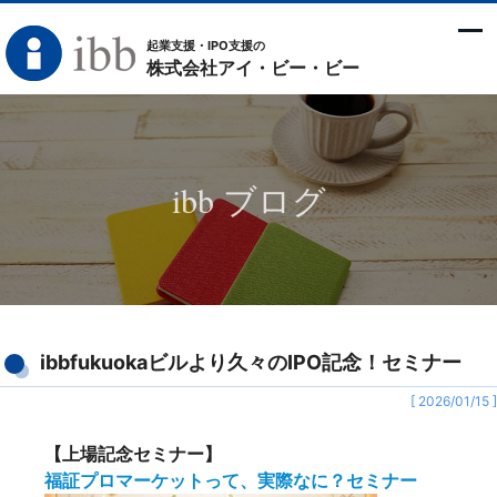
起業支援・IPO支援の
株式会社アイ・ビー・ビー
ibb ブログ
ibbfukuokaビルより久々のIPO記念！セミナー
[ 2026/01/15 ]
【上場記念セミナー】
福証プロマーケットって、実際なに？セミナー