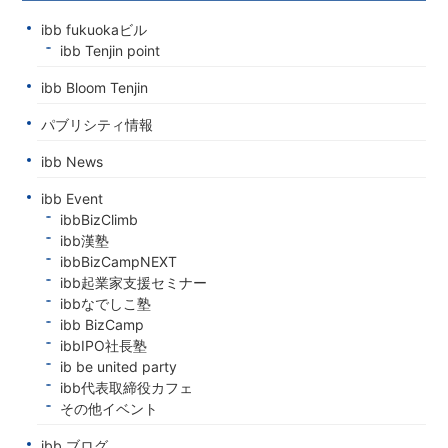
ibb fukuokaビル
ibb Tenjin point
ibb Bloom Tenjin
パブリシティ情報
ibb News
ibb Event
ibbBizClimb
ibb漢塾
ibbBizCampNEXT
ibb起業家支援セミナー
ibbなでしこ塾
ibb BizCamp
ibbIPO社長塾
ib be united party
ibb代表取締役カフェ
その他イベント
ibb ブログ