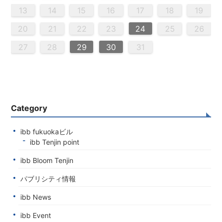
0
0
0
0
0
0
0
0
0
0
0
0
0
0
0
0
0
0
0
0
0
0
0
0
0
0
1
9
5
5
8
1
6
9
1
5
8
6
6
9
5
5
8
1
6
9
1
8
1
9
5
6
8
1
6
9
9
5
8
6
8
1
9
5
6
9
1
9
5
8
6
8
1
1
5
8
6
9
1
9
5
6
9
5
5
8
1
6
9
1
6
8
1
6
9
5
5
8
8
1
9
5
6
8
1
6
9
9
5
8
6
8
1
9
5
1
5
8
6
9
1
9
5
5
8
1
6
9
1
5
8
6
6
9
5
5
8
1
6
9
1
6
8
1
6
9
5
5
8
9
5
6
8
9
9
1
9
7
7
7
7
7
7
7
7
7
7
7
7
7
7
7
7
7
7
7
7
7
7
7
7
7
7
7
13
14
15
16
17
18
19
8
4
6
2
2
5
8
3
6
8
4
2
5
3
3
6
2
4
2
5
8
3
6
8
4
5
8
4
6
2
4
3
5
8
3
6
6
2
5
3
5
8
4
6
2
4
3
6
8
4
6
2
5
3
5
8
8
4
2
5
3
6
8
4
6
2
3
6
2
4
2
5
8
3
6
8
4
4
3
5
8
3
6
2
4
2
5
5
8
4
6
2
4
3
5
8
3
6
6
2
5
3
5
8
4
6
2
4
8
4
2
5
3
6
8
4
6
2
2
5
8
3
6
8
2
5
3
3
6
2
4
2
5
8
3
6
8
4
4
3
5
8
3
6
2
4
2
5
6
2
3
5
4
6
4
6
8
6
7
7
7
7
7
7
7
7
7
7
7
7
7
7
7
7
7
7
7
7
7
7
7
7
7
7
20
21
22
23
24
25
26
9
0
9
0
9
9
0
9
0
0
9
0
9
0
9
0
9
0
9
9
9
0
0
0
9
9
9
0
0
9
0
9
9
0
9
0
9
0
9
9
0
0
0
9
9
9
0
1
1
1
1
1
1
1
1
1
1
1
1
1
1
1
27
28
29
30
31
Category
ibb fukuokaビル
ibb Tenjin point
ibb Bloom Tenjin
パブリシティ情報
ibb News
ibb Event