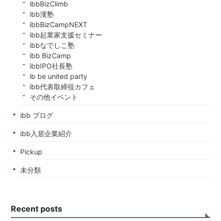
ibbBizClimb
ibb漢塾
ibbBizCampNEXT
ibb起業家支援セミナー
ibbなでしこ塾
ibb BizCamp
ibbIPO社長塾
ib be united party
ibb代表取締役カフェ
その他イベント
ibb ブログ
ibb入居企業紹介
Pickup
未分類
Recent posts