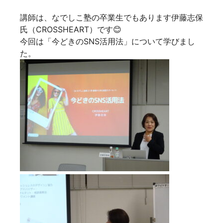
講師は、なでしこ塾の卒業生でもあります伊藤志保
氏（CROSSHEART）です😊
今回は「今どきのSNS活用法」について学びまし
た。