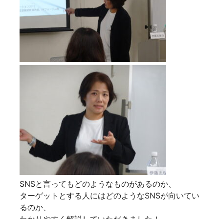
SNSと言ってもどのようなものがあるのか、
ターゲットとする人にはどのようなSNSが向いてい
るのか、