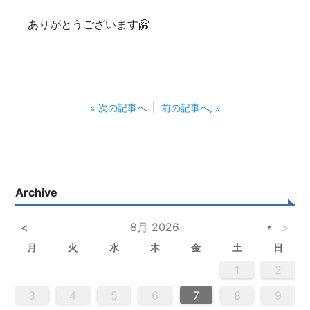
ありがとうございます🤗
« 次の記事へ
|
前の記事へ; »
Archive
<
8月 2026
>
▼
月
火
水
木
金
土
日
5
3
5
4
2
5
3
6
4
6
2
2
5
3
6
4
2
5
3
4
3
5
3
6
2
4
2
5
5
4
6
2
4
3
5
3
6
6
2
5
3
5
4
6
2
4
3
6
4
6
2
5
3
5
2
5
3
6
4
2
5
3
3
6
2
4
2
5
3
6
4
4
3
5
3
6
2
4
2
5
5
4
6
2
4
3
5
3
6
3
6
4
6
2
5
3
5
4
2
5
6
4
6
2
2
5
3
6
4
2
5
3
3
6
2
4
2
5
3
4
5
6
2
4
3
5
3
6
5
5
6
6
7
7
7
7
7
7
7
7
7
7
7
7
7
7
7
7
7
7
7
7
7
7
7
7
7
7
1
1
1
1
1
1
1
1
1
1
1
1
1
1
1
1
1
1
1
1
1
1
1
1
1
1
1
1
2
2
4
0
2
4
2
4
0
3
3
2
0
3
4
2
4
0
4
0
2
0
3
4
2
2
3
4
0
2
0
3
3
2
4
0
2
3
4
4
0
3
3
2
4
0
2
2
0
3
4
2
4
0
0
3
4
2
0
3
4
0
2
0
3
4
2
2
3
4
0
2
0
3
4
0
3
3
2
4
0
2
4
2
4
3
3
2
0
3
4
2
4
0
0
3
4
2
0
2
3
0
2
0
3
2
4
2
3
3
1
1
1
1
1
1
1
1
1
1
1
1
1
1
1
1
1
1
1
1
1
1
1
1
8
8
9
8
9
9
8
8
9
8
9
9
8
9
8
9
8
9
8
9
8
9
8
8
9
9
9
8
8
8
9
9
8
9
8
8
9
8
8
9
8
9
9
8
8
9
9
9
8
8
8
9
3
4
5
6
7
8
9