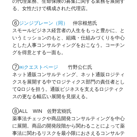
の代理業務、生命保険の募集に関する業務を展開す
る、女性だけで構成された代理店。
⑥
ジンジブレーン（同）
仲宗根悠氏
スモールビジネス経営者の人生をもっと豊かに、と
いうミッションのもと、組織・仕組みづくりを中心
とした人事コンサルティングをおこなう。コーチン
グを得意とする一面も。
⑦
㈱クエストページ
竹野公仁氏
ネット通販コンサルティング、ネット通販ロジティ
クスを展開する中でロジティクス部門の責任者とし
てQロジを担う。通販ビジネスを支えるロジティク
スの更なる幅広い展開を見据える。
⑧ALL WIN 佐野宏樹氏
薬事法チェックや商品開発コンサルティングを中心
に展開。商品の開発段階から関わることによって薬
事法に関わるリスクを最小限におさえるコンサルテ