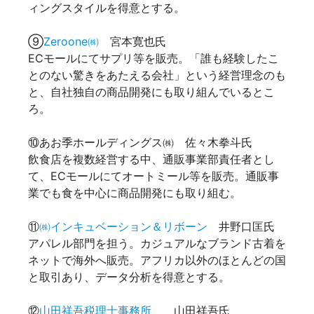
ィングスタイルを得意とする。
⑨
Zeroone㈱
宮本寛也氏
ECモールにてサプリ等を販売。「誰も経験したこ
とのない驚きをあたえる会社」という経営理念のも
と、自社独自の商品開発にも取り組んでいるとこ
ろ。
⑩あお季ホールディングス㈱ 佐々木拳斗氏
飲食店を複数経営する中、通販事業部責任者とし
て、ECモールにてオートミール等を販売。通販事
業でも食を中心に商品開発にも取り組む。
⑪
㈱インキュベーション＆リボーン
井野口匡氏
アパレル部門を担う。カジュアルなブランド古着を
ネットで海外へ販売。アフリカ以外のほとんどの国
と取引あり、データ分析を得意とする。
⑫
山田祥吾税理士事務所
山田祥吾氏