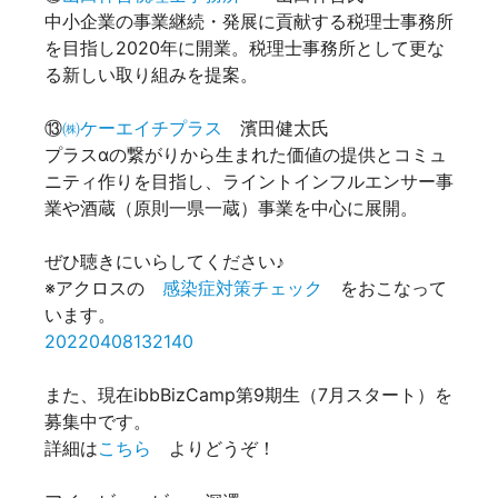
中小企業の事業継続・発展に貢献する税理士事務所
を目指し2020年に開業。税理士事務所として更な
る新しい取り組みを提案。
⑬
㈱ケーエイチプラス
濱田健太氏
プラスαの繋がりから生まれた価値の提供とコミュ
ニティ作りを目指し、ライントインフルエンサー事
業や酒蔵（原則一県一蔵）事業を中心に展開。
ぜひ聴きにいらしてください♪
※アクロスの
感染症対策チェック
をおこなって
います。
20220408132140
また、現在ibbBizCamp第9期生（7月スタート）を
募集中です。
詳細は
こちら
よりどうぞ！