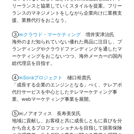
リーランスと協業していくスタイルを提案。フリー
ランスのマネジメントをしながら企業向けに業務支
援、業務代行をおこなう。
③
㈱クラウド・マーケティング
増井実津治氏
海外のまだ知られていない優れた商品に注目し、ブ
ランディングやクラウドファンディングを通したマ
ーケティングをおこないつつ、海外メーカーの国内
総代理店を目指す。
④
㈱Soraプロジェクト
樋口裕貴氏
「成長する企業のエンジンとなる」べく、テレアポ
代行サービスを中心としたテレマーケティング事
業、webマーケティング事業を展開。
⑤㈱ノアオフィス 長寿美笑氏
地域に貢献し、お客様と共に成長しともに喜びを分
かち合えるプロフェッショナルを目指して損害保険