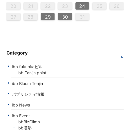
8
4
6
2
2
5
8
3
6
8
4
2
5
3
3
6
2
4
2
5
8
3
6
8
4
5
8
4
6
2
4
3
5
8
3
6
6
2
5
3
5
8
4
6
2
4
3
6
8
4
6
2
5
3
5
8
8
4
2
5
3
6
8
4
6
2
3
6
2
4
2
5
8
3
6
8
4
4
3
5
8
3
6
2
4
2
5
5
8
4
6
2
4
3
5
8
3
6
6
2
5
3
5
8
4
6
2
4
8
4
2
5
3
6
8
4
6
2
2
5
8
3
6
8
2
5
3
3
6
2
4
2
5
8
3
6
8
4
4
3
5
8
3
6
2
4
2
5
6
2
3
5
4
6
4
6
8
6
7
7
7
7
7
7
7
7
7
7
7
7
7
7
7
7
7
7
7
7
7
7
7
7
7
7
20
21
22
23
24
25
26
9
0
9
0
9
9
0
9
0
0
9
0
9
0
9
0
9
0
9
9
9
0
0
0
9
9
9
0
0
9
0
9
9
0
9
0
9
0
9
9
0
0
0
9
9
9
0
1
1
1
1
1
1
1
1
1
1
1
1
1
1
1
27
28
29
30
31
Category
ibb fukuokaビル
ibb Tenjin point
ibb Bloom Tenjin
パブリシティ情報
ibb News
ibb Event
ibbBizClimb
ibb漢塾