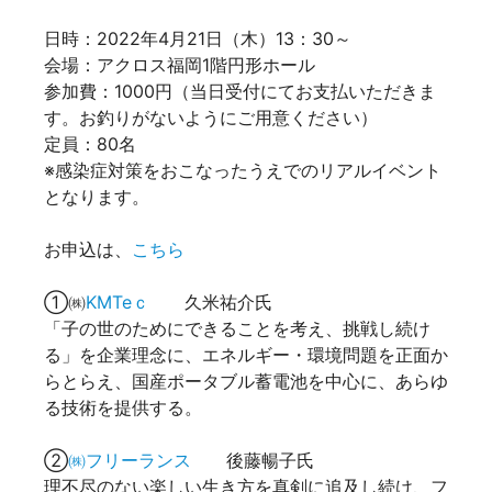
日時：2022年4月21日（木）13：30～
会場：アクロス福岡1階円形ホール
参加費：1000円（当日受付にてお支払いただきま
す。お釣りがないようにご用意ください）
定員：80名
※感染症対策をおこなったうえでのリアルイベント
となります。
お申込は、
こちら
①㈱
KMTeｃ
久米祐介氏
「子の世のためにできることを考え、挑戦し続け
る」を企業理念に、エネルギー・環境問題を正面か
らとらえ、国産ポータブル蓄電池を中心に、あらゆ
る技術を提供する。
②
㈱フリーランス
後藤暢子氏
理不尽のない楽しい生き方を真剣に追及し続け、フ