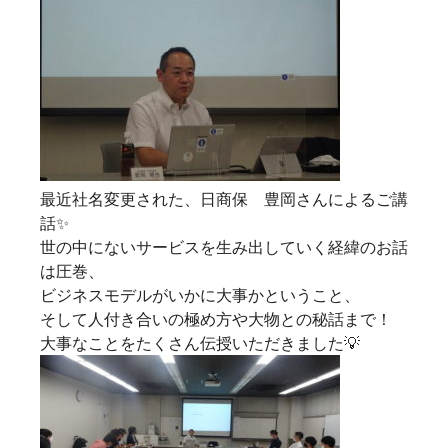
最近社名変更された、日商保 豊岡さんによるご講
話✨
世の中にないサービスを生み出していく経緯のお話
は圧巻、
ビジネスモデルがいかに大事かということ、
そして人付き合いの極め方や大物との秘話まで！
大事なことをたくさん伝授いただきました💡