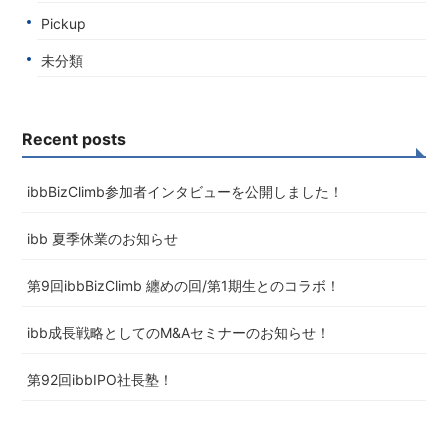
Pickup
未分類
Recent posts
ibbBizClimb参加者インタビューを公開しました！
ibb 夏季休業のお知らせ
第9回ibbBizClimb 纏めの回/第1期生とのコラボ！
ibb成長戦略としてのM&Aセミナーのお知らせ！
第92回ibbIPO社長塾！