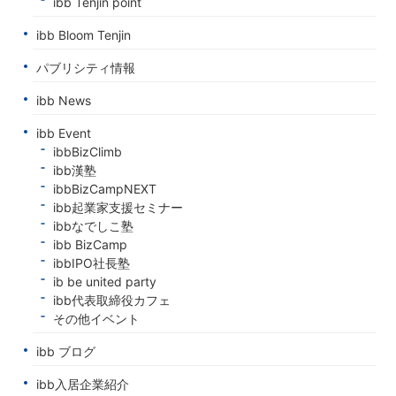
ibb Tenjin point
ibb Bloom Tenjin
パブリシティ情報
ibb News
ibb Event
ibbBizClimb
ibb漢塾
ibbBizCampNEXT
ibb起業家支援セミナー
ibbなでしこ塾
ibb BizCamp
ibbIPO社長塾
ib be united party
ibb代表取締役カフェ
その他イベント
ibb ブログ
ibb入居企業紹介