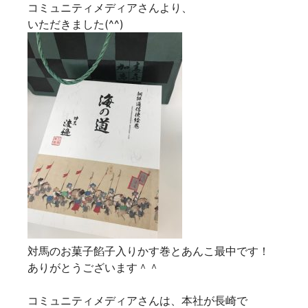
コミュニティメディアさんより、
いただきました(^^)
対馬のお菓子餡子入りかす巻とあんこ最中です！
ありがとうございます＾＾
コミュニティメディアさんは、本社が長崎で