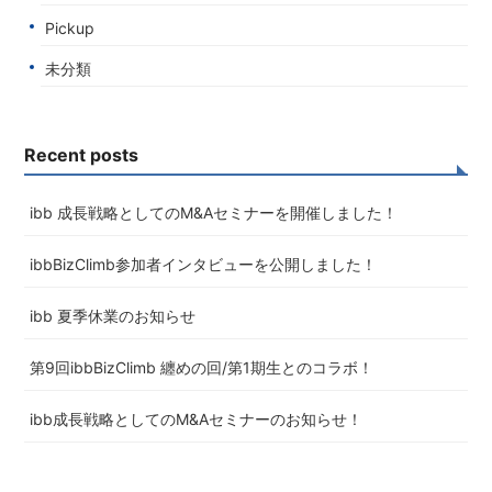
Pickup
未分類
Recent posts
ibb 成長戦略としてのM&Aセミナーを開催しました！
ibbBizClimb参加者インタビューを公開しました！
ibb 夏季休業のお知らせ
第9回ibbBizClimb 纏めの回/第1期生とのコラボ！
ibb成長戦略としてのM&Aセミナーのお知らせ！