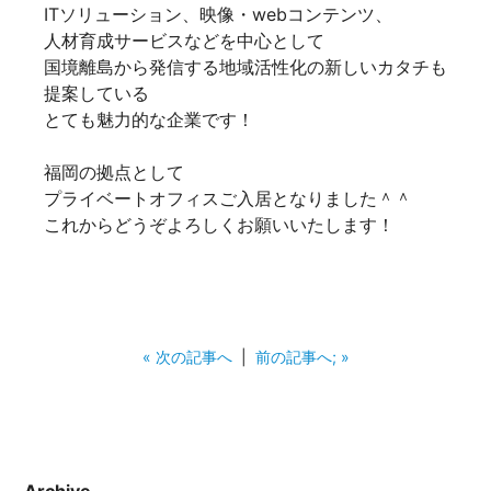
ITソリューション、映像・webコンテンツ、
人材育成サービスなどを中心として
国境離島から発信する地域活性化の新しいカタチも
提案している
とても魅力的な企業です！
福岡の拠点として
プライベートオフィスご入居となりました＾＾
これからどうぞよろしくお願いいたします！
« 次の記事へ
|
前の記事へ; »