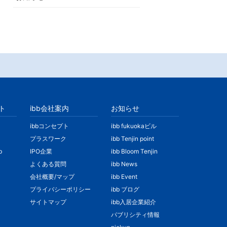
ト
ibb会社案内
お知らせ
ibbコンセプト
ibb fukuokaビル
プラスワーク
ibb Tenjin point
b
IPO企業
ibb Bloom Tenjin
よくある質問
ibb News
会社概要/マップ
ibb Event
プライバシーポリシー
ibb ブログ
サイトマップ
ibb入居企業紹介
パブリシティ情報