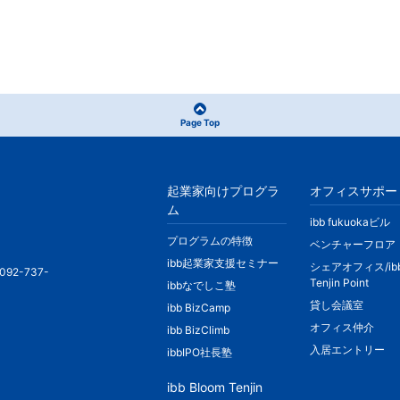
Page Top
起業家向けプログラ
オフィスサポー
ム
ibb fukuokaビル
プログラムの特徴
ベンチャーフロア
ibb起業家支援セミナー
シェアオフィス/ib
092-737-
Tenjin Point
ibbなでしこ塾
貸し会議室
ibb BizCamp
オフィス仲介
ibb BizClimb
入居エントリー
ibbIPO社長塾
ibb Bloom Tenjin