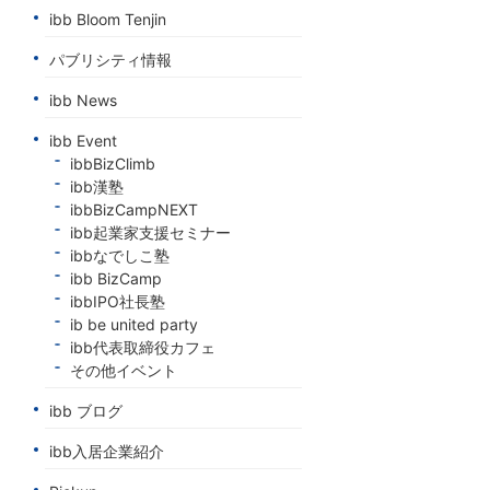
ibb Bloom Tenjin
パブリシティ情報
ibb News
ibb Event
ibbBizClimb
ibb漢塾
ibbBizCampNEXT
ibb起業家支援セミナー
ibbなでしこ塾
ibb BizCamp
ibbIPO社長塾
ib be united party
ibb代表取締役カフェ
その他イベント
ibb ブログ
ibb入居企業紹介