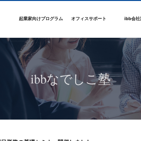
起業家向けプログラム
オフィスサポート
ibb会
プログラムの特徴
ibb起業家支援セミ
ibbなでしこ塾
ibb BizCamp
ibb BizClimb
ibbIPO社長塾
ibb fukuokaビル
ベンチャーフロア
シェアオフィス/ibb
貸し会議室
オフィス仲介
入居エントリー
ibbコンセプ
プラスワー
IPO企業
よくある質
会社概要/マ
プライバシ
サイトマッ
ナー
Tenjin Point
ー
ibbなでしこ塾