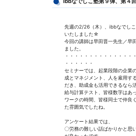
ibbなでしこ塾第９弾、第４
先週の2/26（木）、ibbなで
いたしました☆
今回の講師は早田晋一先生／早
ました。
・・・・・・・・・・・・・・
・・・・・・
セミナーでは、起業段階の企業
成とマネジメント、人を雇用す
だき、助成金も活用できるなら
給与計算テスト、皆様数字はあっ
ワークの時間、皆様同士で仲良
た雰囲気でしたね。
アンケート結果では、
〇労務の難しい話ばかりかと思