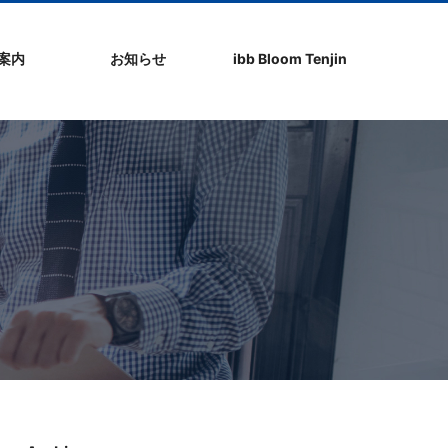
社案内
お知らせ
ibb Bloom Tenjin
ト
ク
問
ップ
ーポリシ
プ
ibb fukuokaビル
ibb Bloom Tenjin
ibb News
ibb Event
ibb ブログ
ibb入居企業紹介
パブリシティ情報
pickup
ibb BizCamper File
ibb Tenjin point
ibb起業家支援セミ
ibbなでしこ塾
ibb BizCamp
ibb社長塾
ib be united party
ibb代表取締役カフ
その他イベント
建物概要
お問い合わせ
ナー
ェ