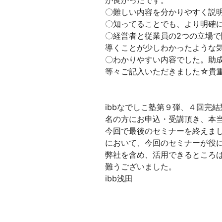
が良かったです。
〇難しい内容を分かりやすく説
〇知ってることでも、より明確
〇経営者と従業員の2つの立場
導くことが少しわかったような
〇わかりやすい内容でした。助
等々ご記入いただきました☆貴
ibbなでしこ塾第９弾、４回完
名の方にお申込・受講頂き、本
今回で最後のセミナーを終えま
において、今回のセミナーが役
弊社を含め、活用できるところ
難うございました。
ibb浅田