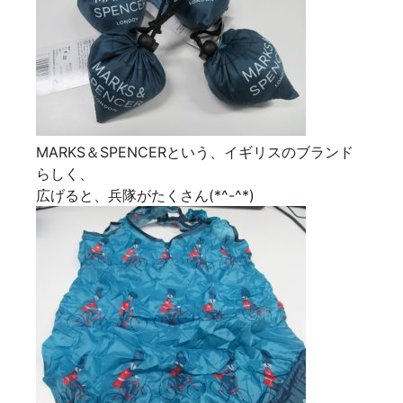
MARKS＆SPENCERという、イギリスのブランド
らしく、
広げると、兵隊がたくさん(*^-^*)