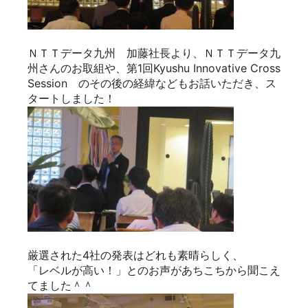
ＮＴＴデータ九州 加藤社長より、ＮＴＴデータ九
州さんのお取組や、第1回Kyushu Innovative Cross
Session
のその後の経緯などもお話いただき、ス
タートしました！
厳選された4社の発表はどれも素晴らしく、
「レベルが高い！」とのお声があちこちから聞こえ
てました＾＾