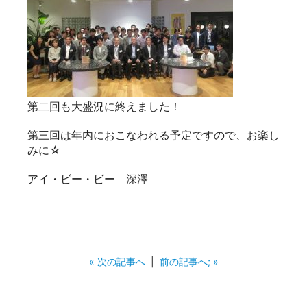
第二回も大盛況に終えました！
第三回は年内におこなわれる予定ですので、お楽し
みに☆
アイ・ビー・ビー 深澤
« 次の記事へ
|
前の記事へ; »