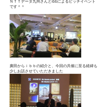
ＮＴＴデータ九州さんとibbによるピッチイベント
です＾＾
廣田からｉｂｂの紹介と、今回の共催に至る経緯も
少しお話させていただきました