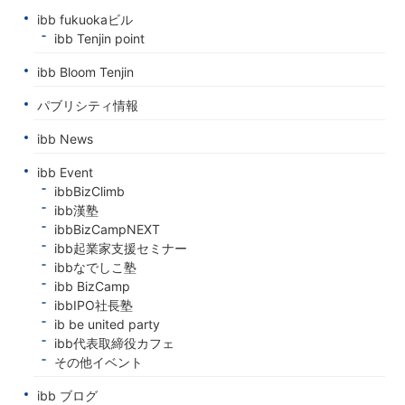
ibb fukuokaビル
ibb Tenjin point
ibb Bloom Tenjin
パブリシティ情報
ibb News
ibb Event
ibbBizClimb
ibb漢塾
ibbBizCampNEXT
ibb起業家支援セミナー
ibbなでしこ塾
ibb BizCamp
ibbIPO社長塾
ib be united party
ibb代表取締役カフェ
その他イベント
ibb ブログ