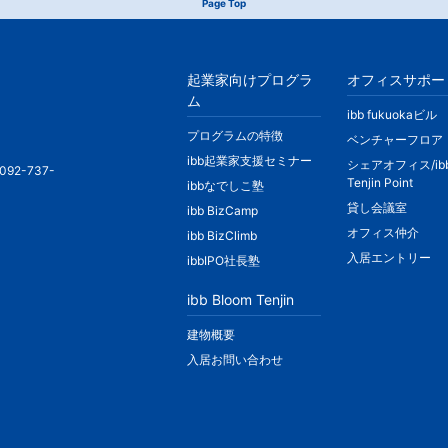
Page Top
起業家向けプログラ
オフィスサポー
ム
ibb fukuokaビル
プログラムの特徴
ベンチャーフロア
ibb起業家支援セミナー
シェアオフィス/ib
092-737-
Tenjin Point
ibbなでしこ塾
貸し会議室
ibb BizCamp
オフィス仲介
ibb BizClimb
入居エントリー
ibbIPO社長塾
ibb Bloom Tenjin
建物概要
入居お問い合わせ