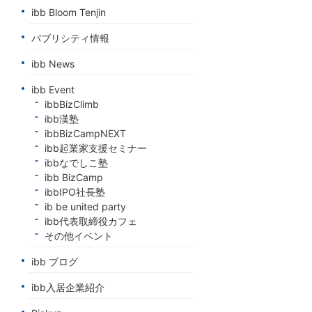
ibb Bloom Tenjin
パブリシティ情報
ibb News
ibb Event
ibbBizClimb
ibb漢塾
ibbBizCampNEXT
ibb起業家支援セミナー
ibbなでしこ塾
ibb BizCamp
ibbIPO社長塾
ib be united party
ibb代表取締役カフェ
その他イベント
ibb ブログ
ibb入居企業紹介