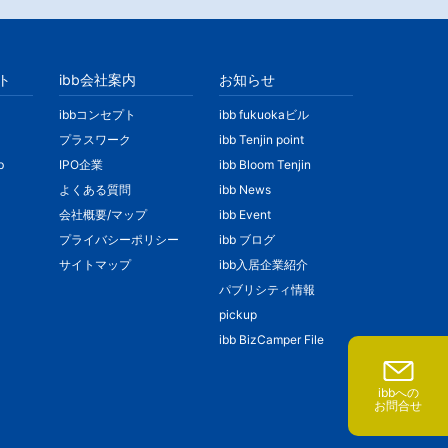
ト
ibb会社案内
お知らせ
ibbコンセプト
ibb fukuokaビル
プラスワーク
ibb Tenjin point
b
IPO企業
ibb Bloom Tenjin
よくある質問
ibb News
会社概要/マップ
ibb Event
プライバシーポリシー
ibb ブログ
サイトマップ
ibb入居企業紹介
パブリシティ情報
pickup
ibb BizCamper File
ibbへの
お問合せ