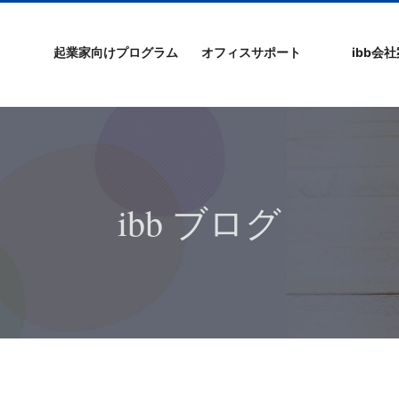
起業家向けプログラム
オフィスサポート
ibb会
プログラムの特徴
ibb起業家支援セミ
ibbなでしこ塾
ibb BizCamp
ibb BizClimb
ibbIPO社長塾
ibb fukuokaビル
ベンチャーフロア
シェアオフィス/ibb
貸し会議室
オフィス仲介
入居エントリー
ibbコンセプ
プラスワー
IPO企業
よくある質
会社概要/マ
プライバシ
サイトマッ
ナー
Tenjin Point
ー
ibb ブログ