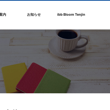
社案内
お知らせ
ibb Bloom Tenjin
ト
ク
問
ップ
ーポリシ
プ
ibb fukuokaビル
ibb Bloom Tenjin
ibb News
ibb Event
ibb ブログ
ibb入居企業紹介
パブリシティ情報
pickup
ibb BizCamper File
ibb Tenjin point
ibb起業家支援セミ
ibbなでしこ塾
ibb BizCamp
ibb社長塾
ib be united party
ibb代表取締役カフ
その他イベント
建物概要
お問い合わせ
ナー
ェ