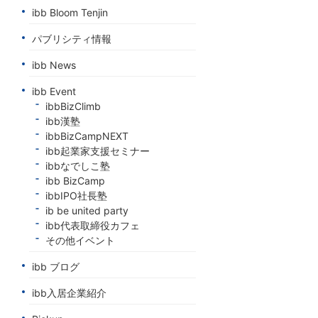
ibb Bloom Tenjin
パブリシティ情報
ibb News
ibb Event
ibbBizClimb
ibb漢塾
ibbBizCampNEXT
ibb起業家支援セミナー
ibbなでしこ塾
ibb BizCamp
ibbIPO社長塾
ib be united party
ibb代表取締役カフェ
その他イベント
ibb ブログ
ibb入居企業紹介