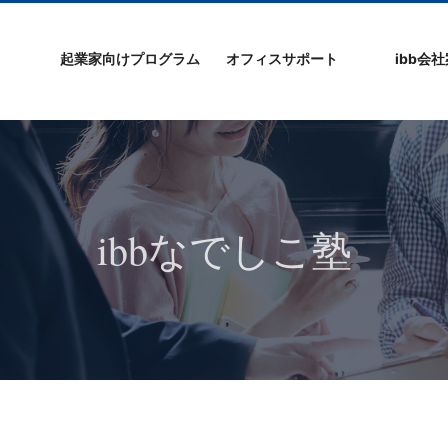
起業家向けプログラム
オフィスサポート
ibb会
プログラムの特徴
ibb起業家支援セミ
ibbなでしこ塾
ibb BizCamp
ibb BizClimb
ibbIPO社長塾
ibb fukuokaビル
ベンチャーフロア
シェアオフィス/ibb
貸し会議室
オフィス仲介
入居エントリー
ibbコンセプ
プラスワー
IPO企業
よくある質
会社概要/マ
プライバシ
サイトマッ
ナー
Tenjin Point
ー
ibbなでしこ塾