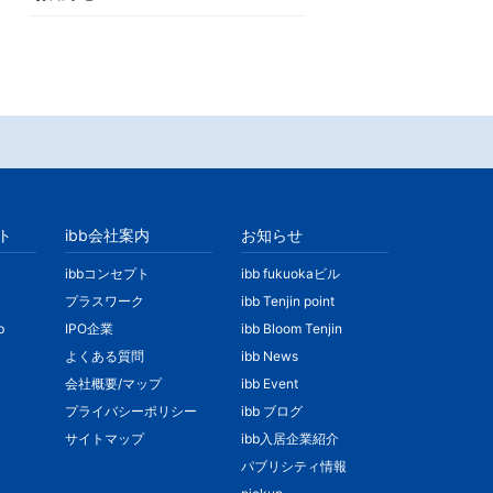
ト
ibb会社案内
お知らせ
ibbコンセプト
ibb fukuokaビル
プラスワーク
ibb Tenjin point
b
IPO企業
ibb Bloom Tenjin
よくある質問
ibb News
会社概要/マップ
ibb Event
プライバシーポリシー
ibb ブログ
サイトマップ
ibb入居企業紹介
パブリシティ情報