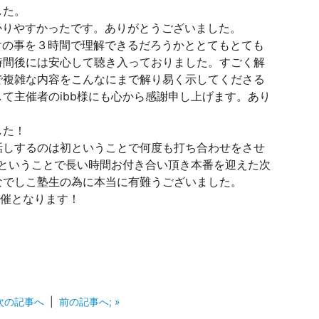
した。
かりやすかったです。ありがとうございました。
けの事を３時間で理解できるだろうかととてもとても
時間後には安心して聴き入っておりました。すごく解
で複雑な内容をこんなにまで解り易く示してくださる
て主催者のibb様にも心から感謝申し上げます。あり
した！
話しするのは初ということで何度も打ち合わせをさせ
ﾘﾊということで長い時間お付き合い頂き本番を迎えた次
なでしこ塾生の為に本当に有難うございました。
～開催となります！
 次の記事へ
|
前の記事へ; »