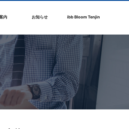
社案内
お知らせ
ibb Bloom Tenjin
ト
ク
問
ップ
ーポリシ
プ
ibb fukuokaビル
ibb Bloom Tenjin
ibb News
ibb Event
ibb ブログ
ibb入居企業紹介
パブリシティ情報
pickup
ibb BizCamper File
ibb Tenjin point
ibb起業家支援セミ
ibbなでしこ塾
ibb BizCamp
ibb社長塾
ib be united party
ibb代表取締役カフ
その他イベント
建物概要
お問い合わせ
ナー
ェ