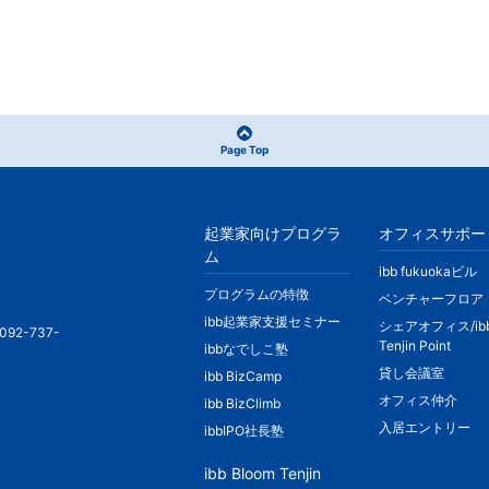
Page Top
起業家向けプログラ
オフィスサポー
ム
ibb fukuokaビル
プログラムの特徴
ベンチャーフロア
ibb起業家支援セミナー
シェアオフィス/ib
092-737-
Tenjin Point
ibbなでしこ塾
貸し会議室
ibb BizCamp
オフィス仲介
ibb BizClimb
入居エントリー
ibbIPO社長塾
ibb Bloom Tenjin