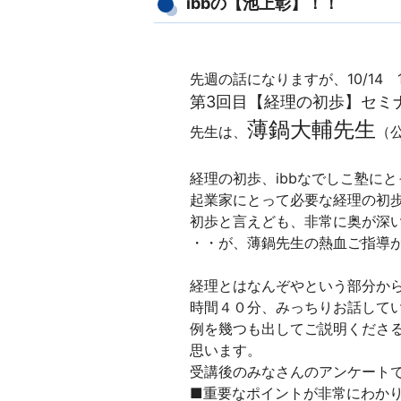
ibbの【池上彰】！！
先週の話になりますが、
10/14
第3回目【経理の初歩】セミナ
薄鍋大輔先生
先生は、
（
経理の初歩、ibbなでしこ塾にと
起業家にとって必要な経理の初
初歩と言えども、非常に奥が深
・・が、薄鍋先生の熱血ご指導
経理とはなんぞやという部分か
時間４０分、みっちりお話して
例を幾つも出してご説明くださ
思います。
受講後のみなさんのアンケート
■
重要なポイントが非常にわか