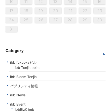
0
0
0
0
0
0
0
0
0
0
0
0
0
0
0
0
0
0
0
0
0
0
0
0
0
0
9
1
9
5
5
8
1
6
9
1
5
8
6
6
9
5
5
8
1
6
9
1
8
1
9
5
6
8
1
6
9
9
5
8
6
8
1
9
5
6
9
1
9
5
8
6
8
1
1
5
8
6
9
1
9
5
6
9
5
5
8
1
6
9
1
6
8
1
6
9
5
5
8
8
1
9
5
6
8
1
6
9
9
5
8
6
8
1
9
5
1
5
8
6
9
1
9
5
5
8
1
6
9
1
5
8
6
6
9
5
5
8
1
6
9
1
6
8
1
6
9
5
5
8
9
5
6
8
9
9
1
9
7
7
7
7
7
7
7
7
7
7
7
7
7
7
7
7
7
7
7
7
7
7
7
7
7
7
7
10
11
12
13
14
15
16
6
8
4
6
2
2
5
8
3
6
8
4
2
5
3
3
6
2
4
2
5
8
3
6
8
4
5
8
4
6
2
4
3
5
8
3
6
6
2
5
3
5
8
4
6
2
4
3
6
8
4
6
2
5
3
5
8
8
4
2
5
3
6
8
4
6
2
3
6
2
4
2
5
8
3
6
8
4
4
3
5
8
3
6
2
4
2
5
5
8
4
6
2
4
3
5
8
3
6
6
2
5
3
5
8
4
6
2
4
8
4
2
5
3
6
8
4
6
2
2
5
8
3
6
8
2
5
3
3
6
2
4
2
5
8
3
6
8
4
4
3
5
8
3
6
2
4
2
5
6
2
3
5
4
6
4
6
8
6
7
7
7
7
7
7
7
7
7
7
7
7
7
7
7
7
7
7
7
7
7
7
7
7
7
7
17
18
19
20
21
22
23
9
0
9
0
9
9
0
9
0
0
9
0
9
0
9
0
9
0
9
9
9
0
0
0
9
9
9
0
0
9
0
9
9
0
9
0
9
0
9
9
0
0
0
9
9
9
0
1
1
1
1
1
1
1
1
1
1
1
1
1
1
1
24
25
26
27
28
29
30
31
Category
ibb fukuokaビル
ibb Tenjin point
ibb Bloom Tenjin
パブリシティ情報
ibb News
ibb Event
ibbBizClimb