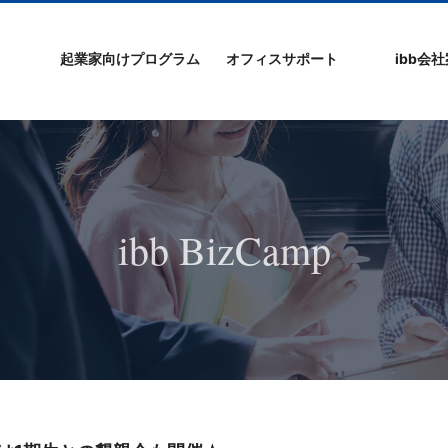
起業家向けプログラム
オフィスサポート
ibb会
プログラムの特徴
ibb起業家支援セミ
ibbなでしこ塾
ibb BizCamp
ibb BizClimb
ibbIPO社長塾
ibb fukuokaビル
ベンチャーフロア
シェアオフィス/ibb
貸し会議室
オフィス仲介
入居エントリー
ibbコンセプ
プラスワー
IPO企業
よくある質
会社概要/マ
プライバシ
サイトマッ
ナー
Tenjin Point
ー
ibb BizCamp