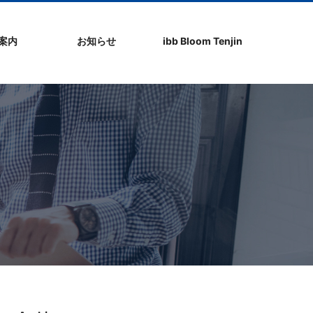
社案内
お知らせ
ibb Bloom Tenjin
ト
ク
問
ップ
ーポリシ
プ
ibb fukuokaビル
ibb Bloom Tenjin
ibb News
ibb Event
ibb ブログ
ibb入居企業紹介
パブリシティ情報
pickup
ibb BizCamper File
ibb Tenjin point
ibb起業家支援セミ
ibbなでしこ塾
ibb BizCamp
ibb社長塾
ib be united party
ibb代表取締役カフ
その他イベント
建物概要
お問い合わせ
ナー
ェ