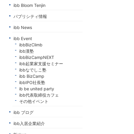
ibb Bloom Tenjin
パブリシティ情報
ibb News
ibb Event
ibbBizClimb
ibb漢塾
ibbBizCampNEXT
ibb起業家支援セミナー
ibbなでしこ塾
ibb BizCamp
ibbIPO社長塾
ib be united party
ibb代表取締役カフェ
その他イベント
ibb ブログ
ibb入居企業紹介