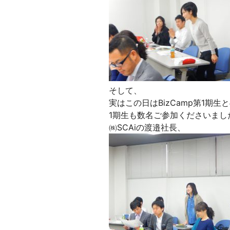
そして、
実はこの日はBizCamp第1期
1期生も数名ご参加くださいま
㈱SCAiの渡邉社長、