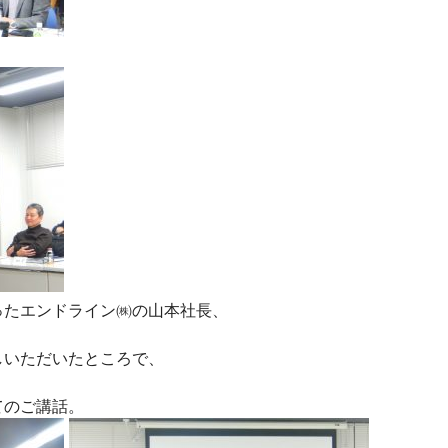
、
ったエンドライン㈱の山本社長、
しいただいたところで、
てのご講話。