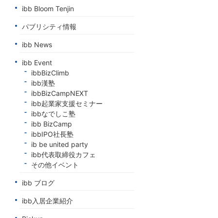
ibb Bloom Tenjin
パブリシティ情報
ibb News
ibb Event
ibbBizClimb
ibb漢塾
ibbBizCampNEXT
ibb起業家支援セミナー
ibbなでしこ塾
ibb BizCamp
ibbIPO社長塾
ib be united party
ibb代表取締役カフェ
その他イベント
ibb ブログ
ibb入居企業紹介