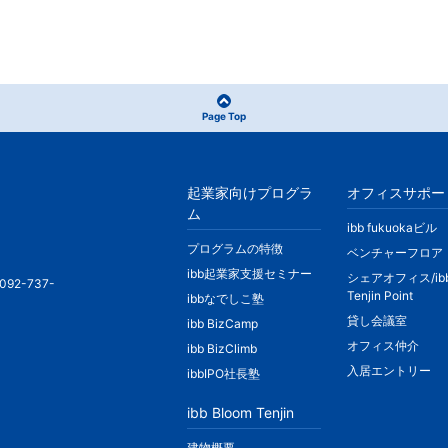
Page Top
起業家向けプログラ
オフィスサポー
ム
ibb fukuokaビル
プログラムの特徴
ベンチャーフロア
ibb起業家支援セミナー
シェアオフィス/ib
092-737-
Tenjin Point
ibbなでしこ塾
貸し会議室
ibb BizCamp
オフィス仲介
ibb BizClimb
入居エントリー
ibbIPO社長塾
ibb Bloom Tenjin
建物概要