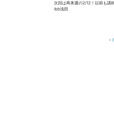
次回は再来週の2/12！以前も
ibb浅田
«