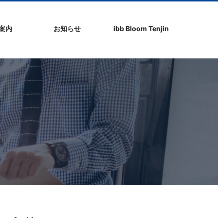
社案内
お知らせ
ibb Bloom Tenjin
ト
ク
問
ップ
ーポリシ
プ
ibb fukuokaビル
ibb Bloom Tenjin
ibb News
ibb Event
ibb ブログ
ibb入居企業紹介
パブリシティ情報
pickup
ibb BizCamper File
ibb Tenjin point
ibb起業家支援セミ
ibbなでしこ塾
ibb BizCamp
ibb社長塾
ib be united party
ibb代表取締役カフ
その他イベント
建物概要
お問い合わせ
ナー
ェ