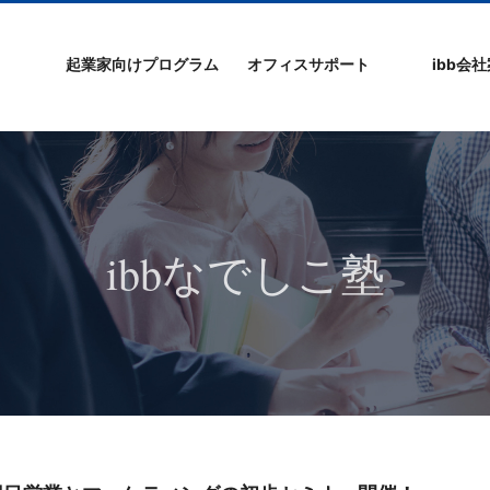
起業家向けプログラム
オフィスサポート
ibb会
プログラムの特徴
ibb起業家支援セミ
ibbなでしこ塾
ibb BizCamp
ibb BizClimb
ibbIPO社長塾
ibb fukuokaビル
ベンチャーフロア
シェアオフィス/ibb
貸し会議室
オフィス仲介
入居エントリー
ibbコンセプ
プラスワー
IPO企業
よくある質
会社概要/マ
プライバシ
サイトマッ
ナー
Tenjin Point
ー
ibbなでしこ塾