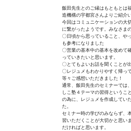
飯田先生とのご縁はもともとは
造機構の宇都宮さんよりご紹介
今回はコミュニケーションの大
に繋がったようです。みなさま
〇日頃から思っていること、や
も参考になりました
〇営業の基本中の基本を改めて
っていきたいと思います。
〇とてもよいお話を聞くことが
〇レジュメもわかりやすく帰っ
等々ご感想いただきました！
通常、飯田先生のセミナーでは、
しこ塾４テーマの習得というこ
の為に、レジュメを作成してい
た。
セミナー時の学びのみならず、
習いただくことが大切かと思い
だければと思います。