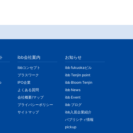
ト
ibb会社案内
お知らせ
ibbコンセプト
ibb fukuokaビル
プラスワーク
ibb Tenjin point
b
IPO企業
ibb Bloom Tenjin
よくある質問
ibb News
会社概要/マップ
ibb Event
プライバシーポリシー
ibb ブログ
サイトマップ
ibb入居企業紹介
パブリシティ情報
pickup