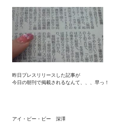
昨日プレスリリースした記事が
今日の朝刊で掲載されるなんて、、、早っ！
アイ・ビー・ビー 深澤