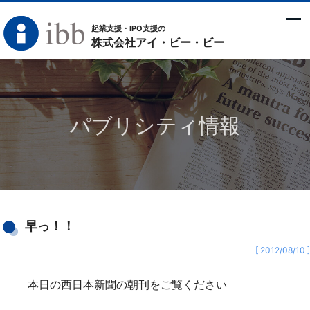
起業支援・IPO支援の
株式会社アイ・ビー・ビー
パブリシティ情報
早っ！！
[ 2012/08/10 ]
本日の西日本新聞の朝刊をご覧ください