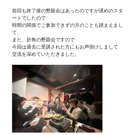
前回も終了後の懇親会はあったのですが遅めのスタ
ートでしたので
時間の関係でご参加できずの方のことも踏まえまし
て、
また、折角の懇親会ですので
今回は過去に受講された方にもお声掛けしまして
交流を深めていただきました。