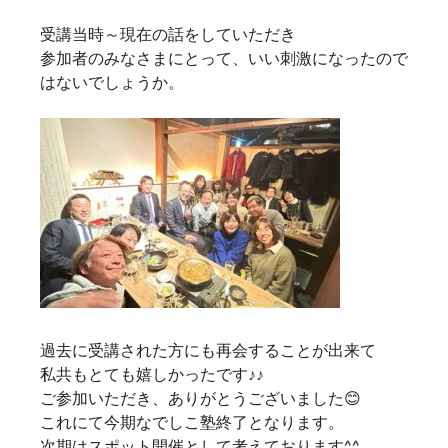
受講当時～現在の話をしていただき
参加者のみなさまにとって、いい刺激になったので
はないでしょうか。
過去に受講された方にも再会することが出来て
私共もとても嬉しかったです♪♪
ご参加いただき、ありがとうございました😊
これにて今期なでしこ塾終了となります。
次期はスポット開催として考えております^^